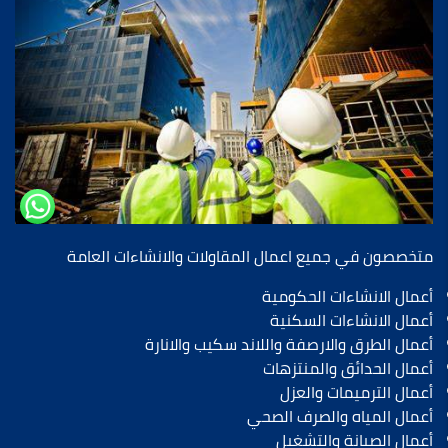
ﻣﺘﺨﺼﺼﻮن ﻓﻲ ﺟﻤﯿﻊ اﻋﻤﺎل اﻟﻤﻘﺎوﻻت واﻻﻧﺸﺎءات اﻟﻌﺎﻣﺔ
أعمال الانشاءات الحكومية
أعمال الانشاءات السكنية
أعمال الطرق والارصفة واللاند سكيب والانارة
أعمال الحدائق والمنتزهات
أعمال الترميمات والعزل
أعمال المياه والصرف الصحي
أعمال الصيانة والتشغيل