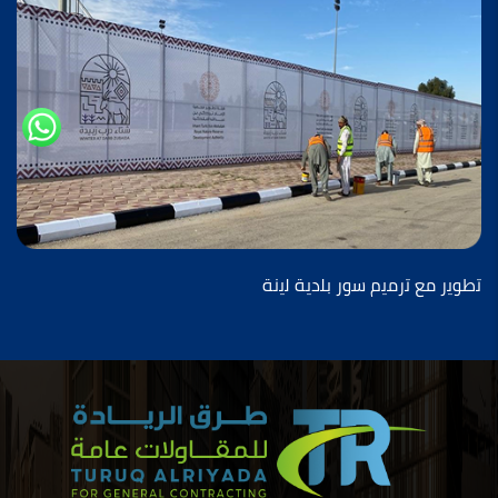
ﺗطوﯾر ﻣﻊ ﺗرﻣﯾم ﺳور ﺑﻠدﯾﺔ ﻟﯾﻧﺔ